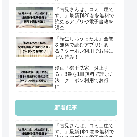
『古見さんは、コミュ症で
す。』最新刊26巻を無料で
読めるアプリや電子書籍を
調査！
『転生しちゃったよ』全巻
を無料で読むアプリはあ
る？クーポン利用でお得に
ぜん読み！
漫画『御手洗家、炎上す
る』3巻を1冊無料で読む方
法！クーポン利用でお得
に！
新着記事
『古見さんは、コミュ症で
す。』最新刊26巻を無料で