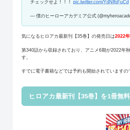
チェックせよ！！！
pic.twitter.com/YdNIfsFuCd
— 僕のヒーローアカデミア公式 (@myheroacade
気になるヒロアカ最新刊【35巻】の発売日は
2022
第340話から収録されており、アニメ6期が2022
す。
すでに電子書籍などでは予約も開始されていますの
ヒロアカ最新刊【35巻】を1冊無