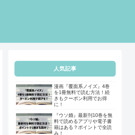
人気記事
漫画『覆面系ノイズ』4巻
を1冊無料で読む方法！続
きもクーポン利用でお得
に！
『ウソ婚』最新刊10巻を無
料で読めるアプリや電子書
籍はある？ポイントで全読
み！