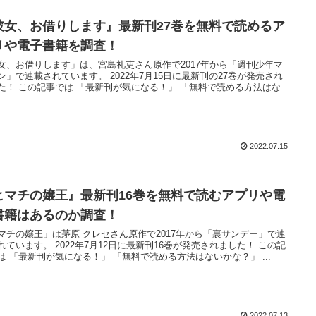
彼女、お借りします』最新刊27巻を無料で読めるア
リや電子書籍を調査！
女、お借りします」は、宮島礼吏さん原作で2017年から「週刊少年マ
ン」で連載されています。 2022年7月15日に最新刊の27巻が発売され
た！ この記事では 「最新刊が気になる！」 「無料で読める方法はな...
2022.07.15
ヒマチの嬢王』最新刊16巻を無料で読むアプリや電
書籍はあるのか調査！
マチの嬢王」は茅原 クレセさん原作で2017年から「裏サンデー」で連
れています。 2022年7月12日に最新刊16巻が発売されました！ この記
は 「最新刊が気になる！」 「無料で読める方法はないかな？」 ...
2022.07.13