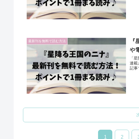
『
最新刊を無料で読む方法
や
「星
連載
記事
1
2