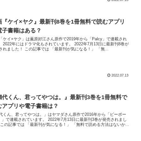
画『ケイ×ヤク』最新刊8巻を1冊無料で読むアプリ
電子書籍はある？
「ケイ×ヤク」は薫原好江さん原作で2019年から「Palcy」で連載され
、2022年にはドラマ化もされています。 2022年7月13日に最新刊8巻が
されました！ この記事では 「最新刊が気になる！」 「無...
2022.07.13
鯛代くん、君ってやつは。』最新刊3巻を1冊無料で
むアプリや電子書籍は？
代くん、君ってやつは。」はヤマダさん原作で2016年から「ビーボー
！」で連載されています。 2022年7月13日に最新刊3巻が発売されまし
 この記事では 「最新刊が気になる！」 「無料で読める方法はないか...