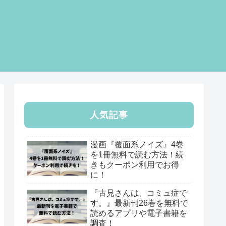
人気記事
漫画『覆面系ノイズ』4巻
を1冊無料で読む方法！続
きもクーポン利用でお得
に！
『古見さんは、コミュ症で
す。』最新刊26巻を無料で
読めるアプリや電子書籍を
調査！